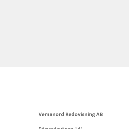
Vemanord Redovisning AB
Råsundavägen 141