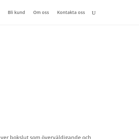
Bli kund
Om oss
Kontakta oss
ver bokslut som överväldigande och