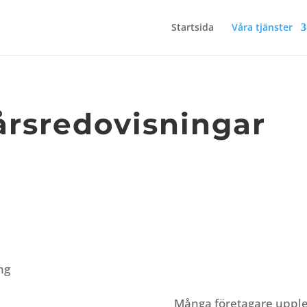
Startsida
Våra tjänster
årsredovisningar
Många företagare upple